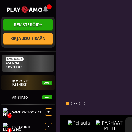
1
REKISTERÖIDY
KIRJAUDU SISÄÄN
Ota bonus
ASENNA
SOVELLUS
RYHDY VIP-
UUSI
JÄSENEKSI
VIP-SIIRTO
UUSI
GAME KATEGORIAT
10
LIVEKASINO
5