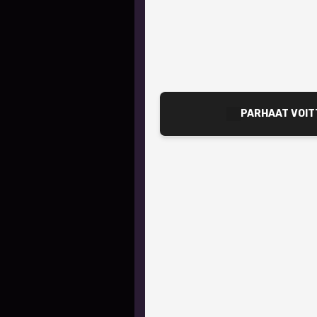
PARHAAT VOIT