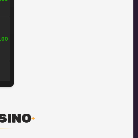
.00
.00
SINO
.00