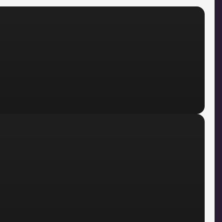
.00
.50
.00