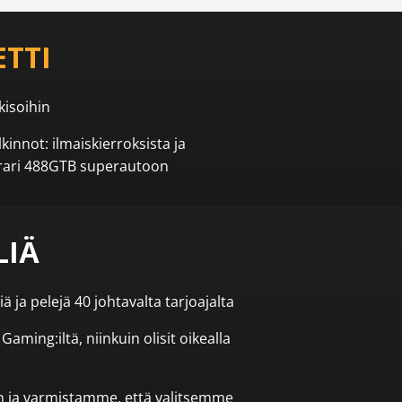
Golden Lake
TTI
Peter
juuri voittanut
pelissä
A$852,000
Big Bass
kisoihin
Secrets of the
Golden Lake
innot: ilmaiskierroksista ja
rrari 488GTB superautoon
HASAN HÜSEYIN
juuri voittanut
pelissä
€498,127
Extra Juicy
Megaways
LIÄ
Raymond
juuri voittanut
pelissä
iä ja pelejä 40 johtavalta tarjoajalta
A$794,700
Big Bass
Secrets of the
Golden Lake
 Gaming:iltä, niinkuin olisit oikealla
n ja varmistamme, että valitsemme