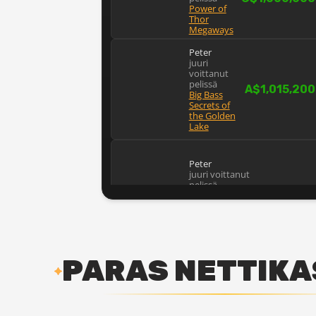
Power of
Thor
Megaways
Peter
juuri
voittanut
pelissä
A$1,015,200
Big Bass
Secrets of
the Golden
Lake
Peter
juuri voittanut
pelissä
A$975,000
Big Bass
Secrets of the
Golden Lake
PARAS NETTIKA
Jozo
juuri voittanut
pelissä
A$918,600
Big Bass
Secrets of the