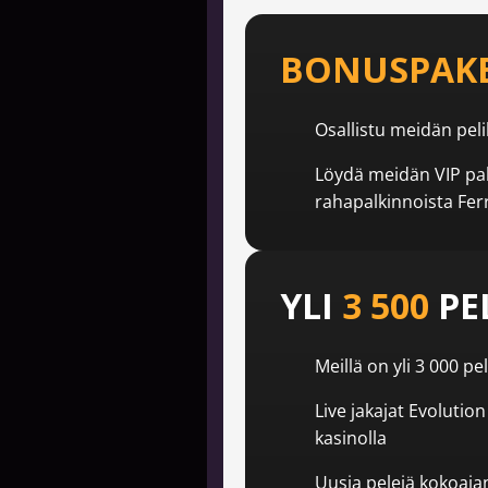
BONUSPAKE
Osallistu meidän peli
Löydä meidän VIP palk
rahapalkinnoista Fe
YLI
3 500
PE
Meillä on yli 3 000 pel
Live jakajat Evolution
kasinolla
Uusia pelejä kokoaja