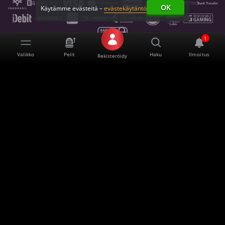
OK
Käytämme evästeitä –
evästekäytäntö
1
Valikko
Pelit
Haku
Ilmoitus
Rekisteröidy
Copyright © 2026 playamo.com is owned and operated by Novatrix SRL
that is incorporated under the laws of Costa Rica with company
registration number 3-102-893958 and having its registered address at
Province 03 of Cartago, County 07 of Oreamuno, Potrero Cerrado,
North Side of Manuel Avila Camacho School, Costa Rica is operating
under E-gaming license No. 0000002 issued by Tobique Gaming
Commission.
BONUSEHDOT
UKK
TIETOA MEISTÄ
KÄYTTÖEHDOT
TIETOSUOJAKÄYTÄNTÖ
VASTUULLINEN PELAAMINEN