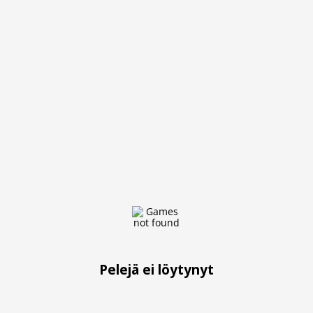
Pelejä ei löytynyt