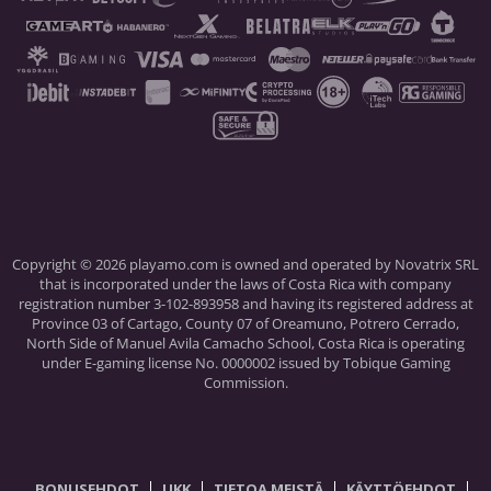
Copyright © 2026 playamo.com is owned and operated by Novatrix SRL
that is incorporated under the laws of Costa Rica with company
registration number 3-102-893958 and having its registered address at
Province 03 of Cartago, County 07 of Oreamuno, Potrero Cerrado,
North Side of Manuel Avila Camacho School, Costa Rica is operating
under E-gaming license No. 0000002 issued by Tobique Gaming
Commission.
BONUSEHDOT
UKK
TIETOA MEISTÄ
KÄYTTÖEHDOT