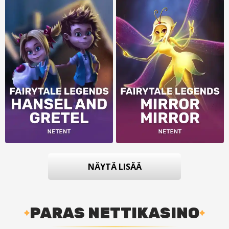
NÄYTÄ LISÄÄ
PARAS NETTIKASINO