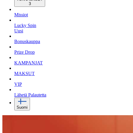
3
Missiot
Lucky Spin
Uusi
Bonuskauppa
Prize Drop
KAMPANJAT
MAKSUT
VIP
Lähetä Palautetta
Suomi